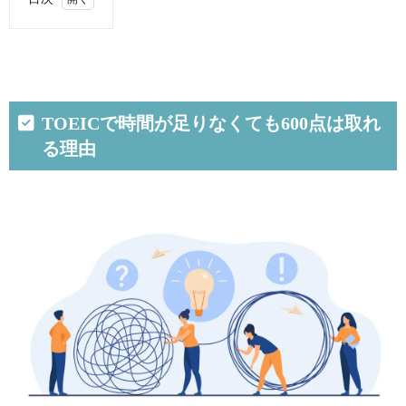
1.
TOEIC
で時
間が
足り
なく
TOEICで時間が足りなくても600点は取れ
ても
る理由
600点
は取
れる
理由
2.
TOEIC
で600
点に
到達
する
には
正確
に解
くの
が大
事