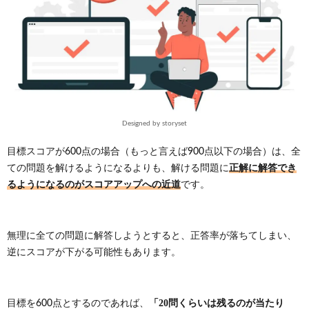
5.
TOEIC
対策
アプ
リな
ら効
率的
に600
点に
到達
Designed by storyset
でき
る
目標スコアが600点の場合（もっと言えば900点以下の場合）は、全
6.
正解に解答でき
ての問題を解けるようになるよりも、解ける問題に
よく
るようになるのがスコアアップへの近道
です。
ある
質問
6.1.
無理に全ての問題に解答しようとすると、正答率が落ちてしまい、
TOEIC
リーデ
逆にスコアが下がる可能性もあります。
ィング
パート
の時間
配分
「20問くらいは残るのが当たり
目標を600点とするのであれば、