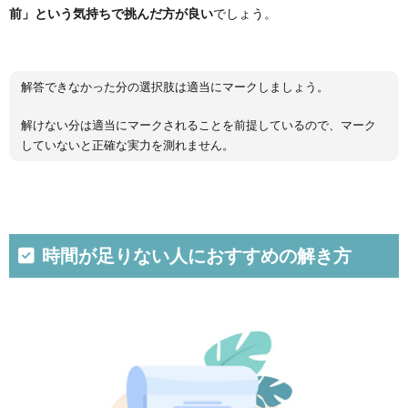
前」という気持ちで挑んだ方が良い
でしょう。
6.2.
何点く
らいか
ら最後
まで解
解答できなかった分の選択肢は適当にマークしましょう。
き切れ
るよう
解けない分は適当にマークされることを前提しているので、マーク
になり
していないと正確な実力を測れません。
ます
か？
6.3.
最後ま
で解け
るよう
時間が足りない人におすすめの解き方
になり
たいで
す。ど
うした
ら良い
です
か？
6.4.
時間が