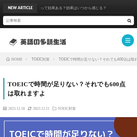
5年】英語多読って効果ある？効果はいつから感じる？
NEW ARTICLE
HOME
TOEIC対策
TOEICで時間が足りない？それでも600点は取
英
TOEICで時間が足りない？それでも600点
語
ラ
は取れますよ
多
ダ
Oxfo
2023.12.18
2023.12.21
TOEIC対策
読
ー
Book
Camb