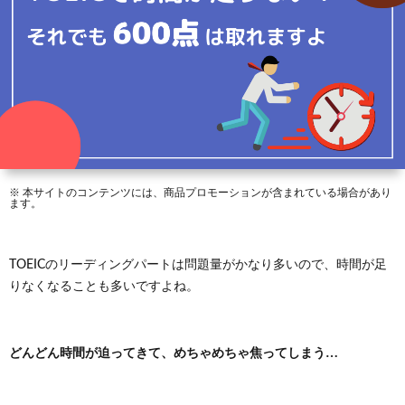
の
シ
Libra
Engli
感
効
リ
Reade
覚
果
ー
で
ズ
わ
※ 本サイトのコンテンツには、商品プロモーションが含まれている場合があり
ます。
か
る
TOEICのリーディングパートは問題量がかなり多いので、時間が足
りなくなることも多いですよね。
英
どんどん時間が迫ってきて、めちゃめちゃ焦ってしまう…
語
表