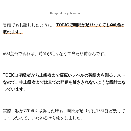
3.
Designed by pch.vector
時間
が足
TOEICで時間が足りなくても600点は
冒頭でもお話ししたように、
りな
い人
取れます。
にお
すす
めの
解き
600点台であれば、時間が足りなくて当たり前なんです。
方
3.1.
リスニ
初級者から上級者まで幅広いレベルの英語力を測るテスト
TOEICは
ングの
なので、中上級者までは全ての問題を解ききれないような設計にな
おすす
めの解
っています。
き方
3.2.
リーデ
実際、私が770点を取得した時も、時間が足りずに15問ほど残って
ィング
しまったので、いわゆる塗り絵をしました。
のおす
すめの
解き方