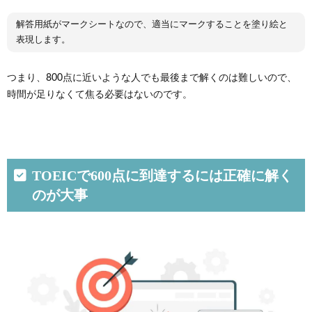
4.
解答用紙がマークシートなので、適当にマークすることを塗り絵と
TOEIC
表現します。
で600
点に
到達
つまり、800点に近いような人でも最後まで解くのは難しいので、
する
時間が足りなくて焦る必要はないのです。
ため
にや
るべ
き事
4.1.
文法の
TOEICで600点に到達するには正確に解く
勉強
のが大事
4.2.
単語学
習
4.3.
実践問
題で対
策