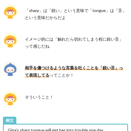
foul
「sharp」は「鋭い」という意味で「tongue」は「舌」
tongue
という意味だからだよ
4.
まと
め
イメージ的には「触れたら切れてしまう程に鋭い舌」
って感じだね
相手を傷つけるような言葉を吐くことを「鋭い舌」っ
ってことか！
て表現してる
そういうこと！
例文
Gina’s sharp tongue will get her into trouble one day.