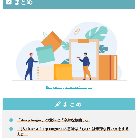
まとめ
Designed by pch.vector / Freepik
まとめ
「sharp tongue」の意味は「辛辣な物言い」
「(人) have a sharp tongue」の意味は「(人)～は辛辣な言い方をする
人だ」