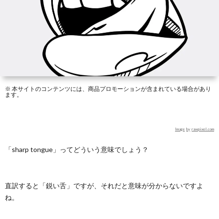
の
シ
Libra
Engli
感
効
リ
Read
覚
果
ー
で
ズ
わ
※ 本サイトのコンテンツには、商品プロモーションが含まれている場合があり
ます。
か
Image
by
rawpixel.com
る
「sharp tongue」ってどういう意味でしょう？
英
直訳すると「鋭い舌」ですが、それだと意味が分からないですよ
語
ね。
表