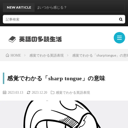
効果ある？効果はいつから感じる？
NEW ARTICLE
感覚でわかる英語表現
感覚でわかる「sharp tongue」の意
HOME
英
感覚でわかる「sharp tongue」の意味
語
ラ
2023.03.13
2023.12.20
感覚でわかる英語表現
多
ダ
Oxfo
読
ー
Book
Camb