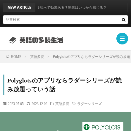
読歴5年】英語多読って効果ある？効果はいつから感じる？
NEW ARTICLE
HOME
英語多読
Polyglotsのアプリならラダーシリーズが読み放
英
Polyglotsのアプリならラダーシリーズが読
語
ラ
み放題っていう話
多
ダ
Oxfo
2023.07.05
2023.12.02
英語多読
ラダーシリーズ
読
ー
Book
Camb