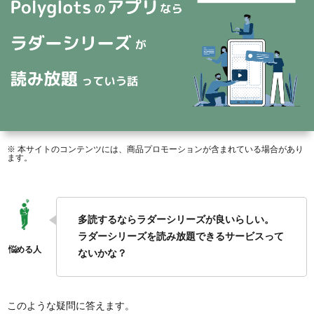
の
シ
Libra
Engli
感
効
リ
Reade
覚
果
ー
で
ズ
わ
※ 本サイトのコンテンツには、商品プロモーションが含まれている場合があり
ます。
か
る
多読するならラダーシリーズが良いらしい。
ラダーシリーズを読み放題できるサービスって
英
ないかな？
語
このような疑問に答えます。
表