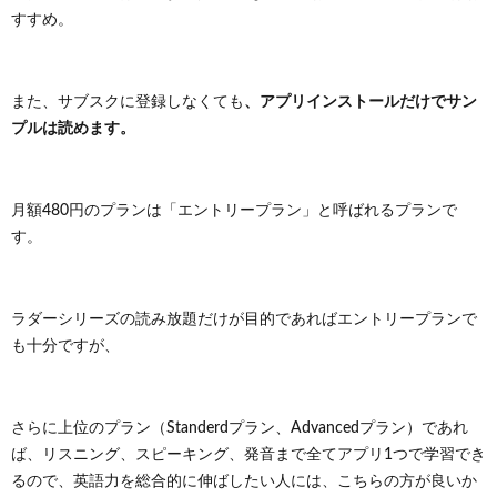
ダー
すすめ。
シリ
ーズ
を読
むメ
、アプリインストールだけでサン
また、サブスクに登録しなくても
リッ
ト
プルは読めます。
5.1.
適切な
レベル
月額480円のプランは「エントリープラン」と呼ばれるプランで
の本を
す。
読める
5.2.
リスニ
ラダーシリーズの読み放題だけが目的であればエントリープランで
ング力
も鍛え
も十分ですが、
られる
5.3.
定額で
さらに上位のプラン（Standerdプラン、Advancedプラン）であれ
読み放
ば、リスニング、スピーキング、発音まで全てアプリ1つで学習でき
題
るので、英語力を総合的に伸ばしたい人には、こちらの方が良いか
6.