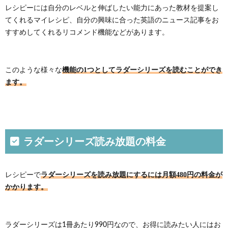
でラ
レシピーには自分のレベルと伸ばしたい能力にあった教材を提案し
ダー
てくれるマイレシピ、自分の興味に合った英語のニュース記事をお
シリ
ーズ
すすめしてくれるリコメンド機能などがあります。
を読
むデ
メリ
ット
機能の1つとしてラダーシリーズを読むことができ
このような様々な
ます。
4.1.
本の数
が少な
い
4.2.
ラダーシリーズ読み放題の料金
サブス
クをや
めると
読めな
ラダーシリーズを読み放題にするには月額480円の料金が
レシピーで
くなる
かかります。
5.
レシ
ピー
でラ
ラダーシリーズは1冊あたり990円なので、お得に読みたい人にはお