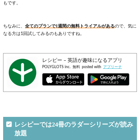
もです。
英語
学習
の教
材を
全てのプランで1週間の無料トライアルがある
ちなみに、
ので、気に
うま
く使
なる方は1回試してみるのもありですね。
いこ
なそ
う
レシピー – 英語が趣味になるアプリ
POLYGLOTS inc.
無料
posted with
アプリーチ
レシピーでは24冊のラダーシリーズが読み
放題