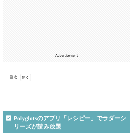
Advertisement
目次
1.
Polyglots
のアプリ
「レシピ
ー」でラ
ダーシリ
Polyglotsのアプリ「レシピー」でラダーシ
ーズが読
リーズが読み放題
み放題