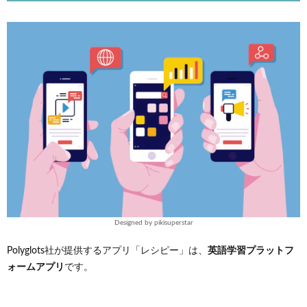
2.
ラダ
ーシ
リー
ズ読
み放
題の
料金
3.
レシ
ピー
では
24冊
のラ
ダー
シリ
ーズ
Designed by pikisuperstar
が読
み放
英語学習プラットフ
Polyglots社が提供するアプリ「レシピー」は、
題
ォームアプリ
です。
4.
レシ
ピー