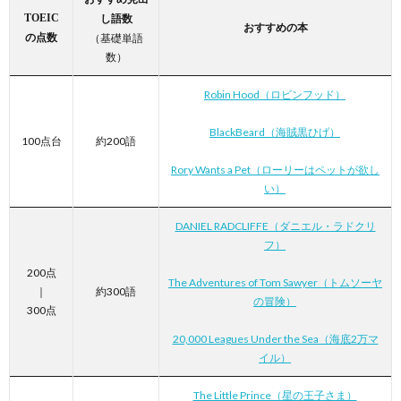
TOEIC
し語数
おすすめの本
の点数
（基礎単語
数）
Robin Hood（ロビンフッド）
BlackBeard（海賊黒ひげ）
100点台
約200語
Rory Wants a Pet（ローリーはペットが欲し
い）
DANIEL RADCLIFFE（ダニエル・ラドクリ
フ）
200点
The Adventures of Tom Sawyer（トムソーヤ
｜
約300語
の冒険）
300点
20,000 Leagues Under the Sea（海底2万マ
イル）
The Little Prince（星の王子さま）