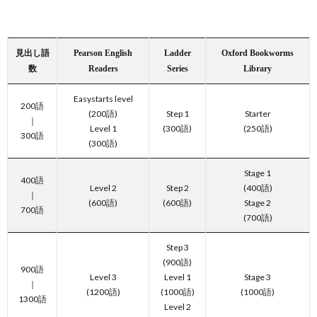
見出し語
Pearson English
Ladder
Oxford Bookworms
数
Readers
Series
Library
Easystarts level
200語
(200語)
Step 1
Starter
｜
Level 1
(300語)
(250語)
300語
(300語)
Stage 1
400語
Level 2
Step 2
(400語)
｜
(600語)
(600語)
Stage 2
700語
(700語)
Step 3
(900語)
900語
Level 3
Level 1
Stage 3
｜
(1200語)
(1000語)
(1000語)
1300語
Level 2