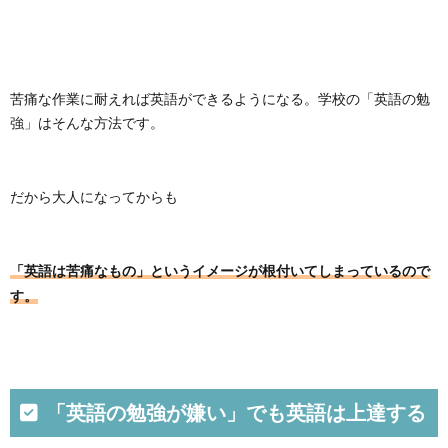
レベル
にあっ
た本を
読も
う！
苦痛な作業に耐えれば英語ができるようになる。学校の「英語の勉
3.4.
強」はそんな方法です。
レベル
の選び
方
4.
だから大人になってからも
英語
多読
の3
つの
「英語は苦痛なもの」というイメージが根付いてしまっているので
効果
す。
4.1.
１．勉
強して
いると
いう感
覚なく
「英語の勉強が嫌い」でも英語は上達する
英語が
上達す