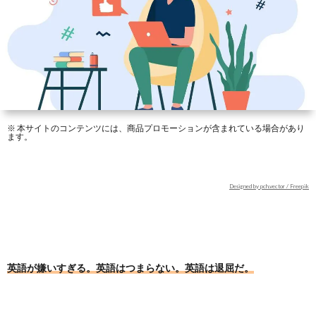
の
シ
Libra
Engli
感
効
リ
Read
覚
果
ー
で
ズ
わ
※ 本サイトのコンテンツには、商品プロモーションが含まれている場合があり
ます。
か
Designed by pch.vector / Freepik
る
英
英語が嫌いすぎる。英語はつまらない。英語は退屈だ。
語
表