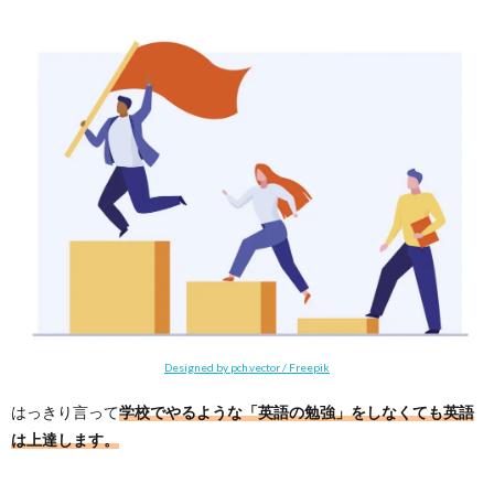
る
4.2.
２．英
語のリ
ーディ
ングス
ピード
が上が
る
4.3.
３．英
語が聞
き取れ
るよう
になる
5.
Designed by pch.vector / Freepik
まと
め
はっきり言って
学校でやるような「英語の勉強」をしなくても英語
は上達します。