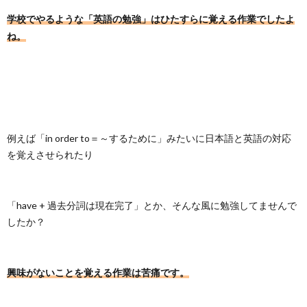
読とい
学校でやるような「英語の勉強」はひたすらに覚える作業でしたよ
う方法
ね。
3.2.
興味を
持てる
本を探
そう！
3.2.1.
アメコ
例えば「in order to＝～するために」みたいに日本語と英語の対応
ミ系
を覚えさせられたり
3.2.2.
偉人系
3.2.3.
「have + 過去分詞は現在完了」とか、そんな風に勉強してませんで
ミステ
したか？
リー系
3.2.4.
ものが
たり系
興味がないことを覚える作業は苦痛です。
3.3.