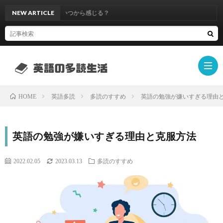
果ある？効果はいつから感じる？
NEW ARTICLE
英語多読
多読のすすめ
英語の勉強が嫌いすぎる理由
HOME
英
英語の勉強が嫌いすぎる理由と克服方法
語
ラ
2022.02.05
2023.03.13
多読のすすめ
多
ダ
Oxfo
読
ー
Book
Camb