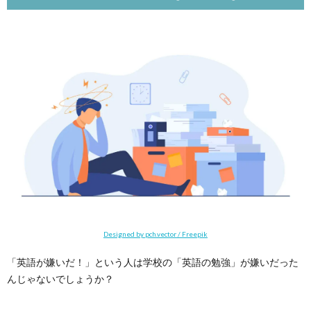
んじ
ゃな
いか
2.
「英
語の
勉強
が嫌
い」
でも
英語
は上
達す
る
3.
英語
嫌い
Designed by pch.vector / Freepik
の克
服方
「英語が嫌いだ！」という人は学校の「英語の勉強」が嫌いだった
法
んじゃないでしょうか？
3.1.
英語多