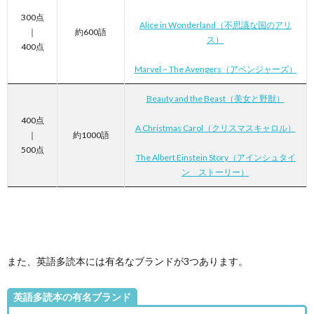
300点
Alice in Wonderland（不思議な国のアリ
｜
約600語
ス）
400点
Marvel – The Avengers（アベンジャーズ）
Beauty and the Beast（美女と野獣）
400点
A Christmas Carol（クリスマスキャロル）
｜
約1000語
500点
The Albert Einstein Story（アインシュタイ
ン ストーリー）
また、英語多読本には有名なブランドが3つあります。
英語多読本の有名ブランド